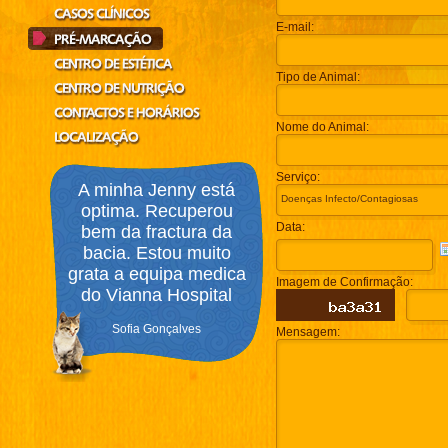
E-mail:
Tipo de Animal:
Nome do Animal:
Serviço:
A minha Jenny está
optima. Recuperou
Data:
bem da fractura da
bacia. Estou muito
grata a equipa medica
Imagem de Confirmação:
do Vianna Hospital
Sofia Gonçalves
Mensagem: