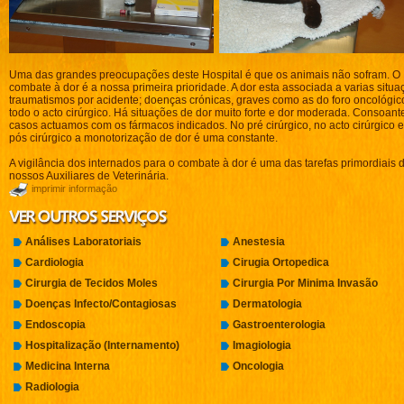
Uma das grandes preocupações deste Hospital é que os animais não sofram. O
combate à dor é a nossa primeira prioridade. A dor esta associada a varias situa
traumatismos por acidente; doenças crónicas, graves como as do foro oncológic
todo o acto cirúrgico. Há situações de dor muito forte e dor moderada. Consoant
casos actuamos com os fármacos indicados. No pré cirúrgico, no acto cirúrgico 
pós cirúrgico a monotorização de dor é uma constante.
A vigilância dos internados para o combate à dor é uma das tarefas primordiais 
nossos Auxiliares de Veterinária.
imprimir informação
Análises Laboratoriais
Anestesia
Cardiologia
Cirugia Ortopedica
Cirurgia de Tecidos Moles
Cirurgia Por Minima Invasão
Doenças Infecto/Contagiosas
Dermatologia
Endoscopia
Gastroenterologia
Hospitalização (Internamento)
Imagiologia
Medicina Interna
Oncologia
Radiologia