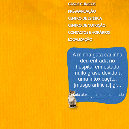
A minha gata carlinha
deu entrada no
hospital em estado
muito grave devido a
uma intoxicação.
[musgo artificial] gr...
marta alexandra moreira andrade
fortunato