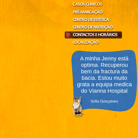
A minha Jenny está
optima. Recuperou
bem da fractura da
bacia. Estou muito
grata a equipa medica
do Vianna Hospital
Sofia Gonçalves