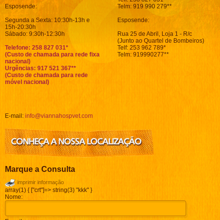
Esposende:
Telm: 919 990 279**
Segunda a Sexta: 10:30h-13h e
Esposende:
15h-20:30h
Sábado: 9:30h-12:30h
Rua 25 de Abril, Loja 1 - R/c
(Junto ao Quartel de Bombeiros)
Telefone: 258 827 031*
Telf: 253 962 789*
(Custo de chamada para rede fixa
Telm: 919990277**
nacional)
Urgências: 917 521 367**
(Custo de chamada para rede
móvel nacional)
E-mail:
info@viannahospvet.com
Marque a Consulta
imprimir informação
array(1) { ["crt"]=> string(3) "kkk" }
Nome: