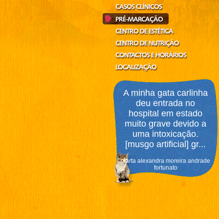
A minha gata carlinha
deu entrada no
hospital em estado
muito grave devido a
uma intoxicação.
[musgo artificial] gr...
marta alexandra moreira andrade
fortunato