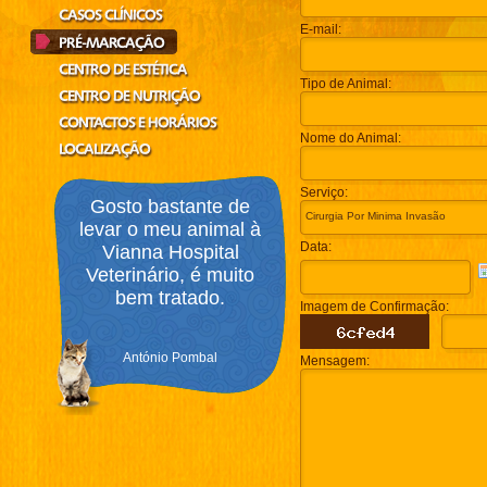
E-mail:
Tipo de Animal:
Nome do Animal:
Serviço:
Gosto bastante de
levar o meu animal à
Data:
Vianna Hospital
Veterinário, é muito
bem tratado.
Imagem de Confirmação:
António Pombal
Mensagem: