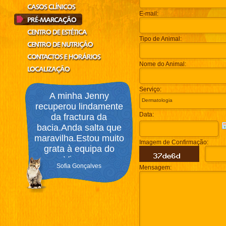
E-mail:
Tipo de Animal:
Nome do Animal:
Serviço:
A minha Jenny
recuperou lindamente
Data:
da fractura da
bacia.Anda salta que
maravilha.Estou muito
Imagem de Confirmação:
grata à equipa do
Viann...
Sofia Gonçalves
Mensagem: