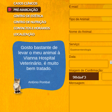
E-mail:
Tipo de Animal:
Nome do Animal:
Serviço:
Gosto bastante de
levar o meu animal à
Data:
Vianna Hospital
Veterinário, é muito
bem tratado.
Imagem de Confirmação:
António Pombal
Mensagem: