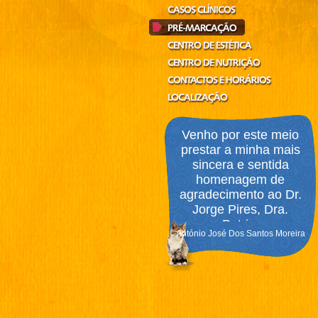
Venho por este meio
prestar a minha mais
sincera e sentida
homenagem de
agradecimento ao Dr.
Jorge Pires, Dra.
Patri...
António José Dos Santos Moreira